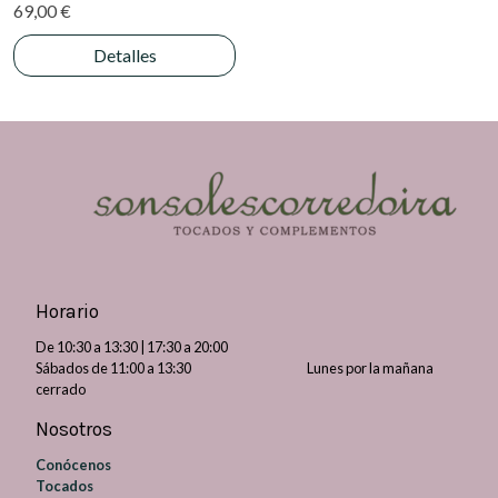
69,00 €
Detalles
Horario
De 10:30 a 13:30 | 17:30 a 20:00
Sábados de 11:00 a 13:30 Lunes por la mañana
cerrado
Nosotros
Conócenos
Tocados