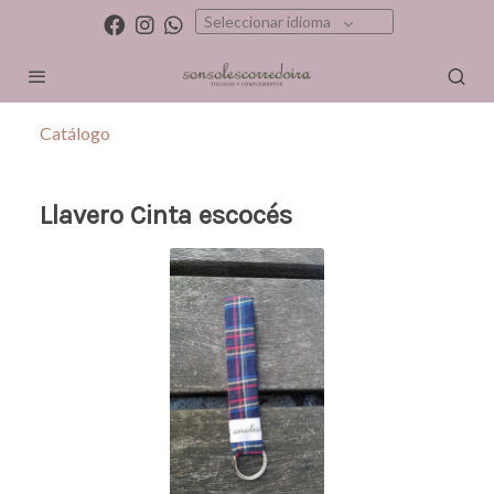
Seleccionar idioma
Catálogo
Llavero Cinta escocés