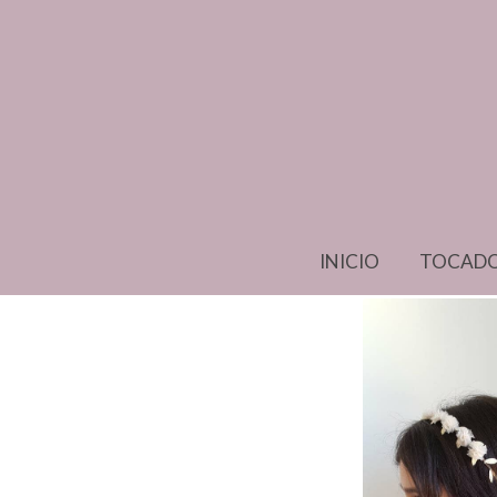
Catálogo
Diadema pompones y hojas
INICIO
TOCAD