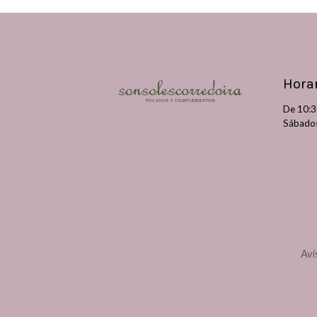
Hora
De 10:3
Sába
Lunes
Avi