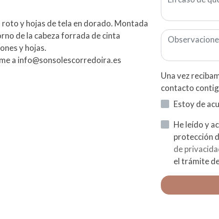
 roto y hojas de tela en dorado. Montada
rno de la cabeza forrada de cinta
ones y hojas.
eme a info@sonsolescorredoira.es
Una vez recibam
contacto contig
Estoy de ac
He leído y acepto la información
de privacid
el trámite de